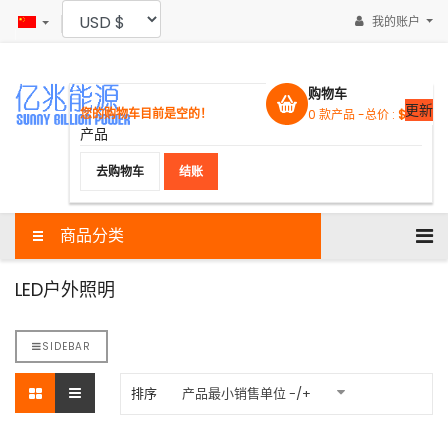
我的账户
购物车
更新
您的购物车目前是空的！
0
款产品 -
总价 :
$0.00
产品
去购物车
结账
商品分类
LED户外照明
SIDEBAR
排序
产品最小销售单位 -/+