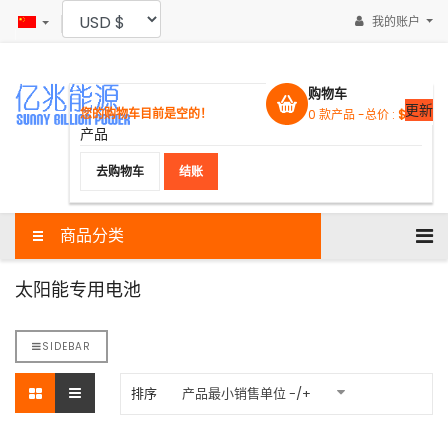
我的账户
购物车
更新
您的购物车目前是空的！
0
款产品 -
总价 :
$0.00
产品
去购物车
结账
商品分类
太阳能专用电池
SIDEBAR
排序
产品最小销售单位 -/+